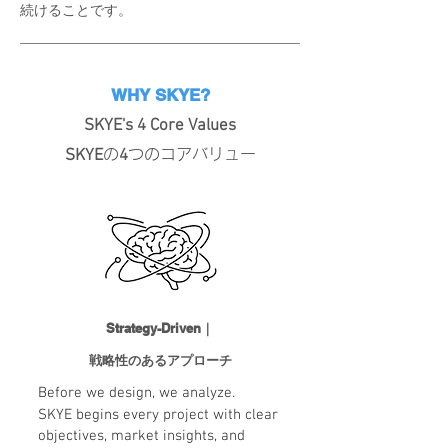
続けることです。
WHY SKYE?
SKYE's 4 Core Values
SKYE
の
4
つのコアバリュー
Strategy-Driven｜
戦略性のあるアプローチ
Before we design, we analyze.
SKYE begins every project with clear
objectives, market insights, and