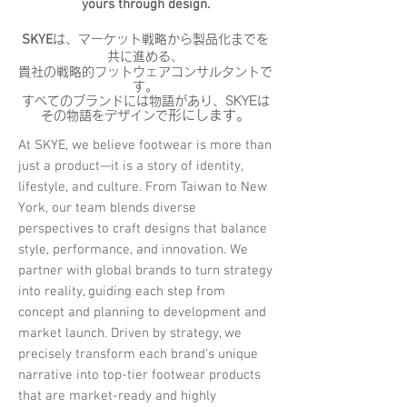
yours through design.
SKYE
は、マーケット戦略から製品化までを
共に進める、
貴社の戦略的フットウェアコンサルタントで
す。
​すべてのブランドには物語があり、SKYEは
​形にします。
その物語をデザインで
At SKYE, we believe footwear is more than
just a product—it is a story of identity,
lifestyle, and culture. From Taiwan to New
York, our team blends diverse
perspectives to craft designs that balance
style, performance, and innovation. We
partner with global brands to turn strategy
into reality, guiding each step from
concept and planning to development and
market launch. Driven by strategy, we
precisely transform each brand’s unique
narrative into top-tier footwear products
that are market-ready and highly